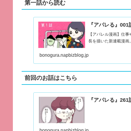
第一話から読む
『アパレる』001
【アパレル漫画】仕事
長を描いた新連載漫画
bonogura.napbizblog.jp
前回のお話はこちら
『アパレる』261
bonogura.napbizblog.jp