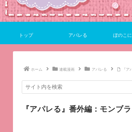
トップ
アパレる
ぼのこに
ホーム
連載漫画
アパレる
『ア
『アパレる』番外編：モンブラ