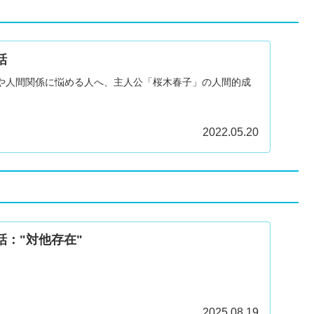
話
や人間関係に悩める人へ、主人公「桜木春子」の人間的成
。
2022.05.20
話："対他存在"
2025.08.19