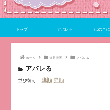
トップ
アパレる
ぼのこに
ホーム
連載漫画
アパレる
アパレる
並び替え：