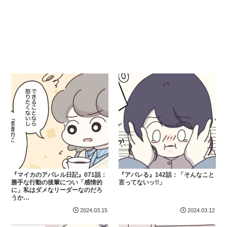
『マイカのアパレル日記』071話：
『アパレる』142話：「そんなこと
勝手な行動の後輩につい「感情的
言ってないッ!!」
に」私はダメなリーダーなのだろ
うか…
2024.03.15
2024.03.12