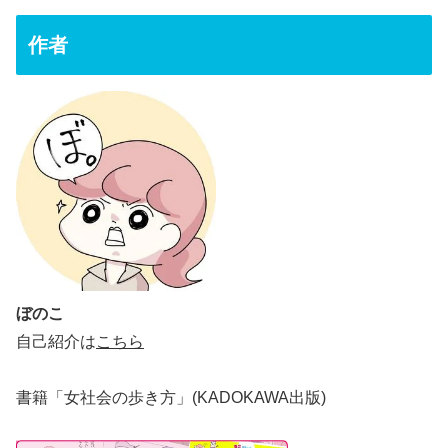
作者
ぼのこ
自己紹介は
こちら
書籍「女社会の歩き方」(KADOKAWA出版)