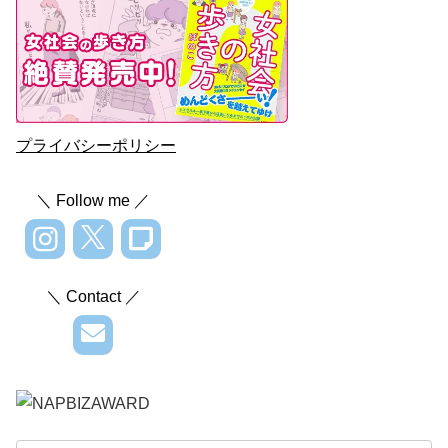
プライバシーポリシー
＼ Follow me ／
＼ Contact ／