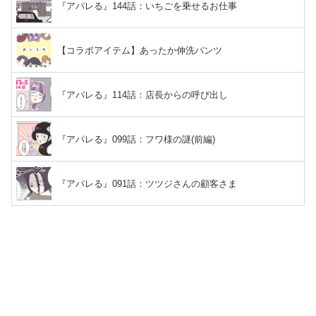
『アパレる』144話：いちごを乗せるお仕事
【コラボアイテム】あったか伸洗パンツ
『アパレる』114話：店長からの呼び出し
『アパレる』099話：フワ様の謎(前編)
『アパレる』091話：ツツジさんの顧客さま