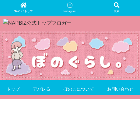
NAPBIZトップ
Instagram
検索
トップ
アパレる
ぼのこについて
お問い合わせ